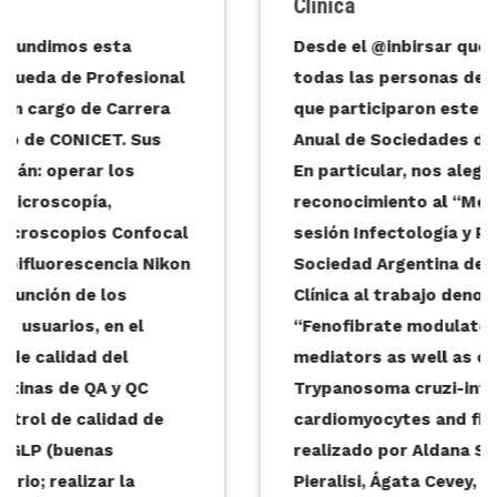
Clínica
Desde el @inbirsar queremos felicitar a
todas las personas de nuestro instituto
que participaron este año de la Reunión
Anual de Sociedades de Biociencias 2021.
En particular, nos alegramos por el
reconocimiento al “Mejor e-póster” de la
sesión Infectología y Parasitología II de la
Sociedad Argentina de Investigación
Clínica al trabajo denominado
“Fenofibrate modulates inflammatory
mediators as well as cross-talk between
Trypanosoma cruzi-infected
cardiomyocytes and fibroblasts”. Este fue
realizado por Aldana Sequeyra, Azul
Pieralisi, Ágata Cevey, Gerardo Mirkin,