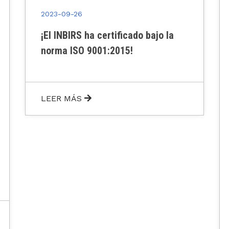
2023-09-26
Desde el @inbirsar celebramos los
200 años de la UBA y felicitamos a
Horacio y Jorge por su trayectoria
y sus aportes a la ciencia!
Este 12 de agosto, la Universidad de
Buenos Aires cumple 200 años. En el
marco de la conmemoración del
bicentenario, el Rectorado decidió
reconocer a 200 personalidades de la
UBA cuyo trabajo ha sido destacado en
la academia, la ciencia, el desarrollo
profesional, empresario y cultural.
Entre las personas elegidas, se
encuentran el Dr. Horacio Salomón y