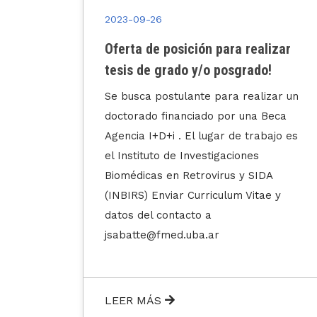
2023-09-26
izar
¡El INBIRS ha certificado bajo la
!
norma ISO 9001:2015!
zar un
Beca
ajo es
LEER MÁS
A
e y