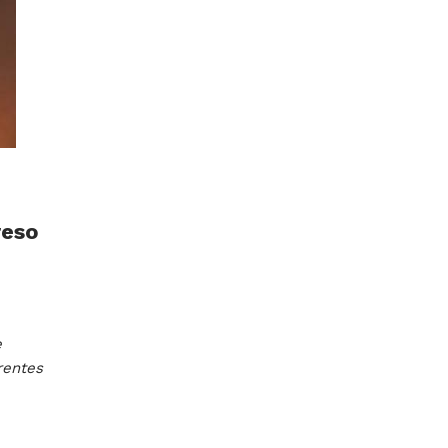
reso
e
rentes