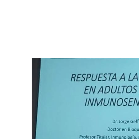
hallazgos del ámb