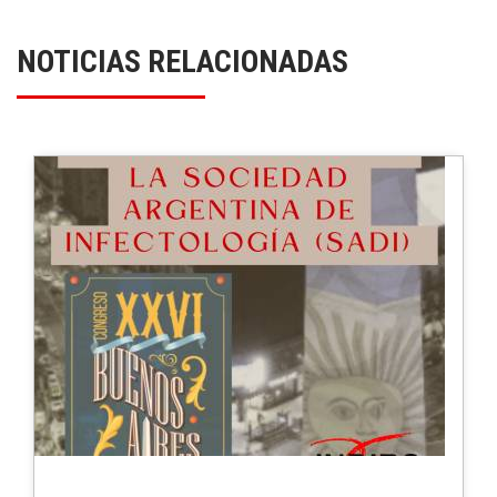
NOTICIAS RELACIONADAS
2021-08-12
SEMINARIO INI
LAUFER INBIRS:
esterilizante, 
Exposición compl
Laufer Investig
(INBIRS UBA-CON