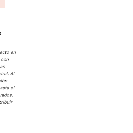
s
yecto en
 con
han
ral. Al
ción
asta el
vados,
ribuir