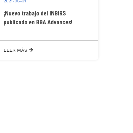
2021-08-31
2021-08
Nuevo trabajo publicado en
29 de 
International Journal of Cardiology
Inmun
El 29 d
Interna
LEER MÁS
institu
las Soc
para di
discipl
la soci
Inmuno
herram
desarro
biomédi
conoci
diferen