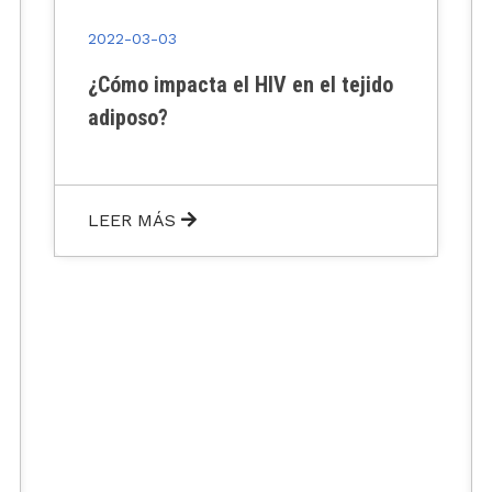
2022-03-03
¿Te gustaría probar un autotest de
VIH en tu propia casa?
Desde @inbirsar, junto a
@ciclo,positivo, @nexoac y @saludba
estamos pensando ideas para
desarrollar una estrategia que
permita que más personas accedan a
un test de VIH. Completá la encuesta
que encontrarás en el link en nuestra
bio y sé una de las personas que
pruben el autotest de anticuerpos
para VIH en su casa. Más información
en www.testeatevos.org Completá la