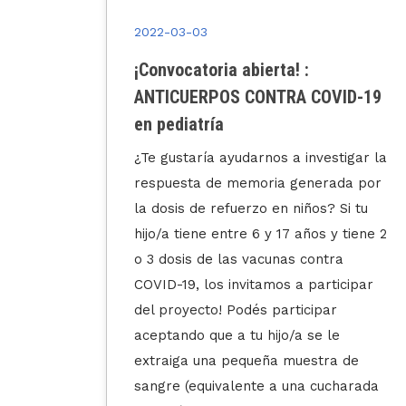
2022-03-03
¿Cómo impacta el HIV en el tejido
VID-19
adiposo?
stigar la
LEER MÁS
ada por
 Si tu
y tiene 2
ra
ticipar
r
le
a de
charada