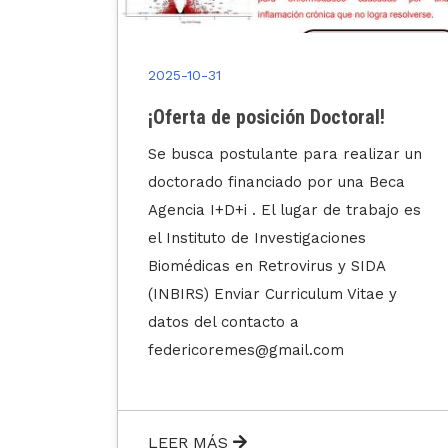
2025-10-31
!
10 de noviembre - Día Mundial del
HTLV
zar un
Beca
El HTLV, Virus Linfotrópico T Humano,
ajo es
es un virus que circula en toda la
Argentina, con mayor predominancia
A
en la región Norte del país. En
e y
particular, el #HTLV-1 puede causar
cáncer, parálisis espástica, inmuno-
compromiso, inflamación en
articulaciones, vejiga neurogénica,
problemas gastrointestinales,
Síndromes Intermedios, etc.,