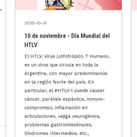
2025-10-31
Feliz día a nuestros profesionales
en Biotecnología.
El 16 de junio de 1980 la suprema corte
de los EEUU falló a favor de Ananda
Mohan Chakrabarty, un ingeniero
genético, que había desarrollado una
bacteria , derivada del género
Pseudomonas, capaz de descomponer
el petróleo crudo y por medio de ella
tratar los derrames de petróleo de
manera más rápida y con menor daño
ambiental. A partir de este fallo se ha