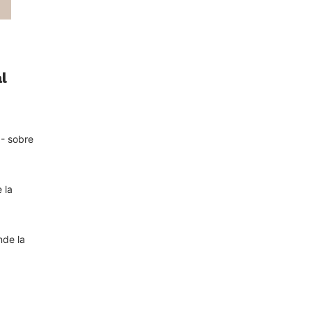
l
)- sobre
 la
nde la