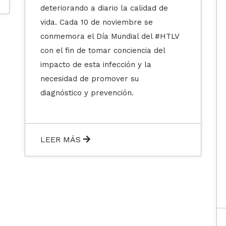
aceptado que los genes , siempre y
cuando hayan sido aislados, son
objetos patentables. Este hecho es
considerado el nacimiento de la
industria biotecnológica. ?Celebramos
a nuestros profesionales en un
contexto donde el desarrollo de
nuevas herramientas biotecnológicas
resulta clave para enfrentar desafíos
como la pandemia del SARS-COV-2.
Una herramienta que permite ampliar
el horizonte de la innovación biológica
en la producción de bienes y servicios.
LEER MÁS